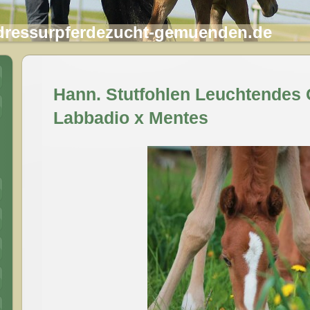
ressurpferdezucht-gemuenden.de
Hann. Stutfohlen Leuchtende
Labbadio x Mentes